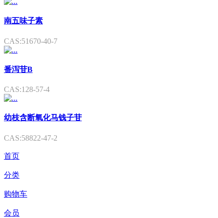
南五味子素
CAS:51670-40-7
番泻苷B
CAS:128-57-4
幼枝含断氧化马钱子苷
CAS:58822-47-2
首页
分类
购物车
会员