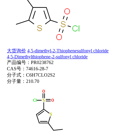
大货询价
4,5-dimethyl-2-Thiophenesulfonyl chloride
4,5-Dimethylthiophene-2-sulfonyl chloride
产品编号：
PR0238762
CAS号：
74616-28-7
分子式：
C6H7CLO2S2
分子量：
210.70