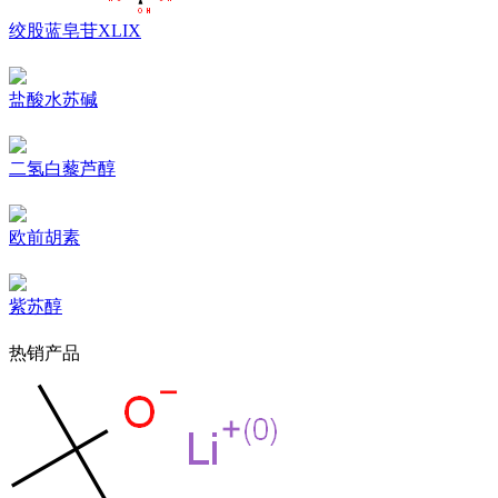
绞股蓝皂苷XLIX
盐酸水苏碱
二氢白藜芦醇
欧前胡素
紫苏醇
热销产品