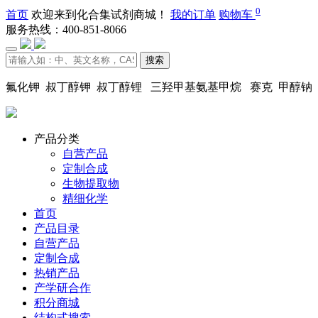
0
首页
欢迎来到化合集试剂商城！
我的订单
购物车
服务热线：400-851-8066
搜索
氟化钾 叔丁醇钾 叔丁醇锂 三羟甲基氨基甲烷 赛克 甲醇钠
产品分类
自营产品
定制合成
生物提取物
精细化学
首页
产品目录
自营产品
定制合成
热销产品
产学研合作
积分商城
结构式搜索