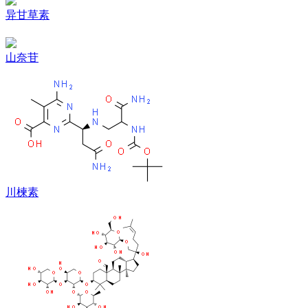
异甘草素
山奈苷
川楝素